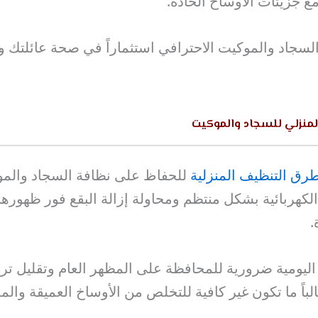
ع جزيئات الأوساخ الحادة.
السجاد والموكيت الاحترافي استثماراً في صحة عائلتك 
لمنزلي للسجاد والموكيت
رق التنظيف المنزلية
للحفاظ على نظافة السجاد والمو
لكهربائية بشكل منتظم ومحاولة إزالة البقع فور ظهورها
.
اليومية ضرورية للمحافظة على المظهر العام وتقليل تراك
لباً ما تكون غير كافية للتخلص من الأوساخ العميقة والم