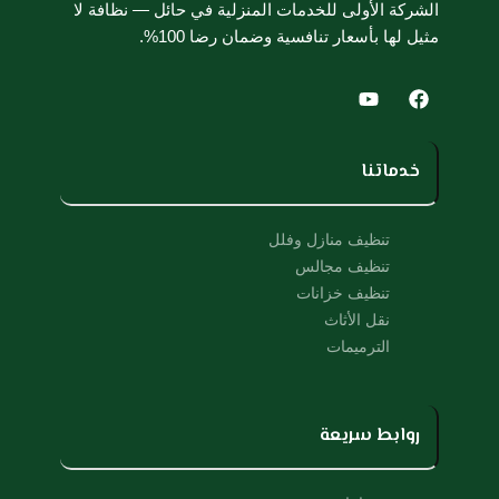
الشركة الأولى للخدمات المنزلية في حائل — نظافة لا
مثيل لها بأسعار تنافسية وضمان رضا 100%.
Y
F
o
a
u
c
t
e
u
b
خدماتنا
b
o
e
o
k
تنظيف منازل وفلل
تنظيف مجالس
تنظيف خزانات
نقل الأثاث
الترميمات
روابط سريعة