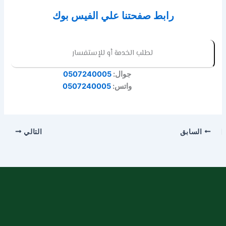
رابط صفحتنا علي الفيس بوك
لطلب الخدمة أو للإستفسار
جوال:
0507240005
واتس:
0507240005
السابق
التالي