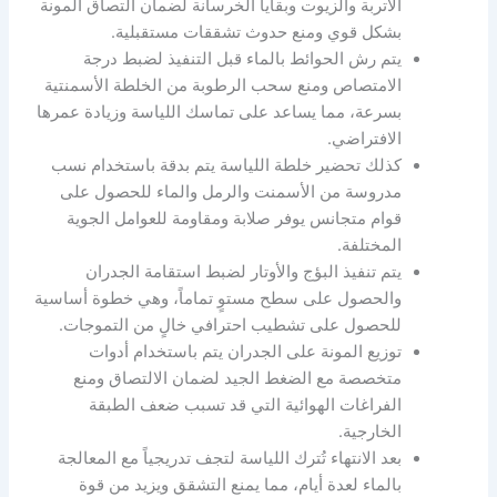
الأتربة والزيوت وبقايا الخرسانة لضمان التصاق المونة
بشكل قوي ومنع حدوث تشققات مستقبلية.
يتم رش الحوائط بالماء قبل التنفيذ لضبط درجة
الامتصاص ومنع سحب الرطوبة من الخلطة الأسمنتية
بسرعة، مما يساعد على تماسك اللياسة وزيادة عمرها
الافتراضي.
كذلك تحضير خلطة اللياسة يتم بدقة باستخدام نسب
مدروسة من الأسمنت والرمل والماء للحصول على
قوام متجانس يوفر صلابة ومقاومة للعوامل الجوية
المختلفة.
يتم تنفيذ البؤج والأوتار لضبط استقامة الجدران
والحصول على سطح مستوٍ تماماً، وهي خطوة أساسية
للحصول على تشطيب احترافي خالٍ من التموجات.
توزيع المونة على الجدران يتم باستخدام أدوات
متخصصة مع الضغط الجيد لضمان الالتصاق ومنع
الفراغات الهوائية التي قد تسبب ضعف الطبقة
الخارجية.
بعد الانتهاء تُترك اللياسة لتجف تدريجياً مع المعالجة
بالماء لعدة أيام، مما يمنع التشقق ويزيد من قوة