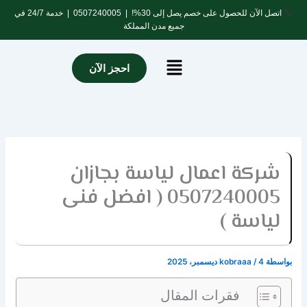
خطي
اتصل الآن للحصول على خصم يصل إلى 30%! |
0507240005
| خدمة 24/7 في
لى
جميع مدن المملكة
لمحتوى
Menu
احجز الآن
شركة اعمال لياسة بجازان
0507240005 ( افضل فنى
لياسة )
بواسطة
4 ديسمبر، 2025
/
kobraaa
فقرات المقال