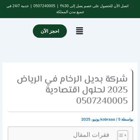
خطي
اتصل الآن للحصول على خصم يصل إلى 30%! |
0507240005
| خدمة 24/7 في
لى
جميع مدن المملكة
لمحتوى
Menu
احجز الآن
شركة بديل الرخام في الرياض
2025 لحلول اقتصادية
0507240005
بواسطة
5 يونيو، 2025
/
kobraaa
فقرات المقال