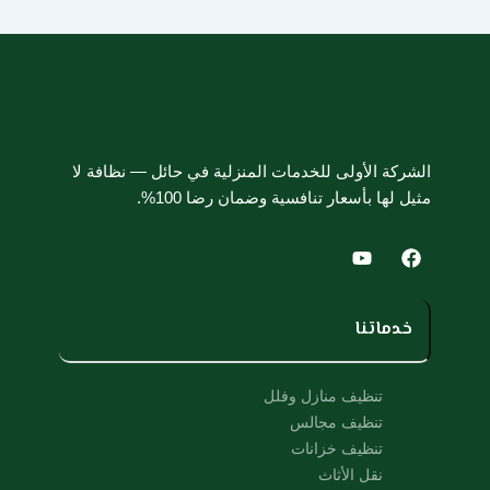
الشركة الأولى للخدمات المنزلية في حائل — نظافة لا
مثيل لها بأسعار تنافسية وضمان رضا 100%.
Y
F
o
a
u
c
t
e
u
b
خدماتنا
b
o
e
o
k
تنظيف منازل وفلل
تنظيف مجالس
تنظيف خزانات
نقل الأثاث