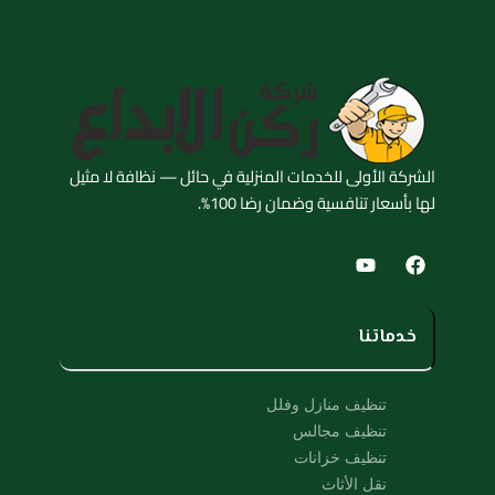
الشركة الأولى للخدمات المنزلية في حائل — نظافة لا مثيل
لها بأسعار تنافسية وضمان رضا 100%.
Y
F
o
a
u
c
t
e
u
b
خدماتنا
b
o
e
o
k
تنظيف منازل وفلل
تنظيف مجالس
تنظيف خزانات
نقل الأثاث