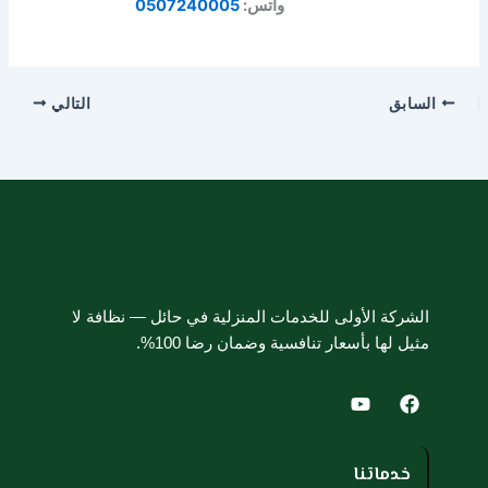
واتس:
0507240005
السابق
التالي
الشركة الأولى للخدمات المنزلية في حائل — نظافة لا
مثيل لها بأسعار تنافسية وضمان رضا 100%.
Y
F
o
a
u
c
t
e
u
b
خدماتنا