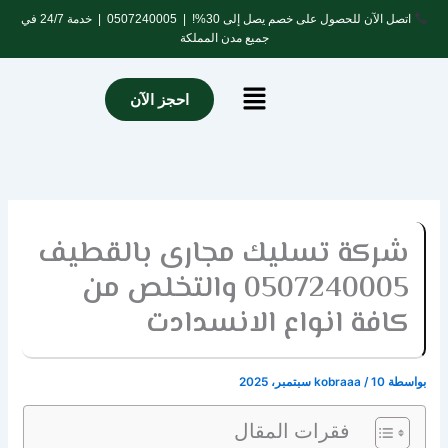
خطي
اتصل الآن للحصول على خصم يصل إلى 30%! |
0507240005
| خدمة 24/7 في
لى
جميع مدن المملكة
لمحتوى
Menu
احجز الآن
شركة تسليك مجارى بالقطيف
0507240005 والتخلص من
كافة انواع الانسدادت
بواسطة
10 سبتمبر، 2025
/
kobraaa
فقرات المقال