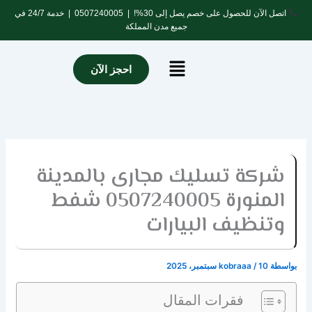
خطي
اتصل الآن للحصول على خصم يصل إلى 30%! |
0507240005
| خدمة 24/7 في
لى
جميع مدن المملكة
لمحتوى
Menu
احجز الآن
شركة تسليك مجارى بالمدينة
المنورة 0507240005 شفط
وتنظيف البيارات
بواسطة
10 سبتمبر، 2025
/
kobraaa
فقرات المقال