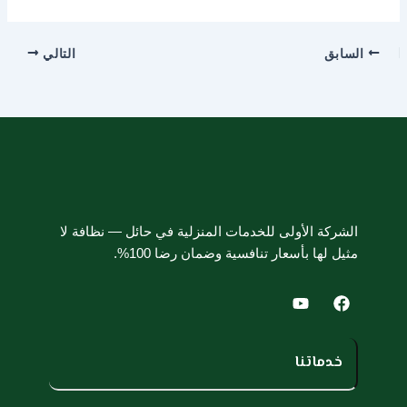
السابق
التالي
الشركة الأولى للخدمات المنزلية في حائل — نظافة لا
مثيل لها بأسعار تنافسية وضمان رضا 100%.
Y
F
o
a
u
c
t
e
u
b
خدماتنا
b
o
e
o