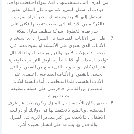
من الغرف التى تستخدميها ، لانك سواء احتفظت بها فى
دولاب أو أسفل السرير لانه مهما كان المكان مغلق
ستصل إليها الاتربه وسيضرك ويضر أفراد اسرتك
فالكركبة من الاشياء التى يصعب تنظيفها فكنى على
حذر بهذه الخطوة . شركة تنظيف منازل بمكة
قللى من الأثاثات القماشية فى المنزل ، اى استخدام
الأثاثات الذى تحتوى على الأقمشه او نسيج مهما كان
نوعه ، فسيجذب الأتربه والغبار ويتمصها ، و لذلك قلل
تواجد المخدات أو الأغطيه أو مفارش الترابيزات اوغيرها
قدر الإمكان ، وخصوصا التى تصنع من القطن أو التى
تحشى بالقطن او الألياف الصناعيه ، اعتمدى على
الأثاث الخشبى كلما استطعتى ، أما بالنسبة للأثاث
المصنوع من القماش فاحرصى على غسله وتنظيفه
بصفه دوريه .
حددى مكان للأحذيه داخل المنزل ويكون بعيدا عن غرف
المعيشه ، وبالطبع لا تحتفظ بها فى دولابك أو دواليب
الأطفال ، فالأحذيه من أكبر مصادر الاتربه فى المنزل
والدخول بها يساعد على انتشار بصوره أكبر.