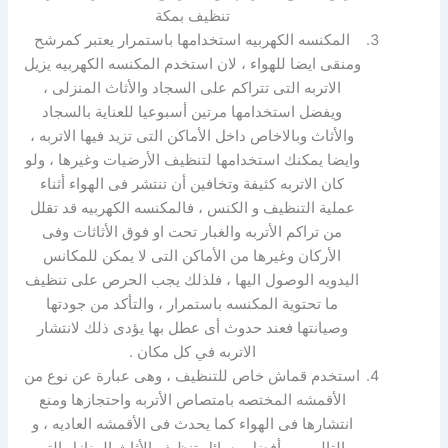
تنظيف بمكة
المكنسه الكهربيه استخدامها باستمرار يعتبر كمرشح
ومنقى ايضا للهواء ، لان استخدم المكنسه الكهربيه يزيل
الاتربه التى تتراكم على السجاد والأثاث المنزلى ،
ويفضل استخدامها مرتين أسبوعيا للعناية بالسجاد
والأثاث وبالاخاص داخل الأماكن التى تزيد فيها الاتربه ،
وايضا يمكنك استخدامها لتنظيف الأرضيات وغيرها ، ولو
كان الاتربه كثيفة وتخافين أن تنتشر فى الهواء أثناء
عملية التنظيف و الكنس ، فالمكنسه الكهربيه قد تقلل
من تراكم الأتربه والغبار تحت او فوق الأثاثات وفى
الأركان وغيرها من الأماكن التى لا يمكن للمكانس
اليدويه الوصول اليها ، فلذلك يجب الحرص على تنظيف
ما تحتوية المكنسه باستمرار ، والتأكد من جودتها
وصيانتها فعند حدوث أى عطل بها يؤدى ذلك لانتشار
الاتربه في كل مكان .
استخدم قماش خاص للتنظيف ، وهى عبارة عن نوع من
الأقمشه المختصه بامتصاص الأتربه واحتجازها ومنع
انتشارها فى الهواء كما يحدث فى الأقمشه العاديه ، و