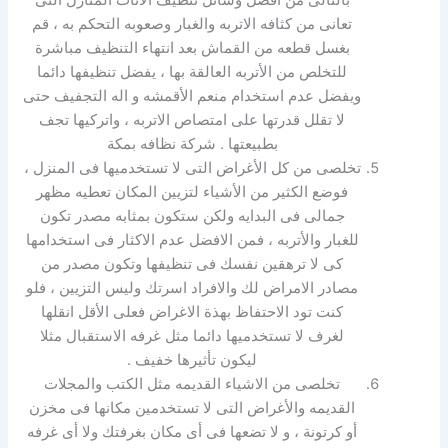
بالتالى من أفضل وسائل تنظيف الأثاث المنازل التى
تعانى من كثافه الاتربه والغبار وصعوبه التحكم به ، قم
بغسل قطعه من القماش بعد انتهاء التنظيف مباشرة
للتخلص من الأتربه العالقة بها ، يفضل تنظيفها دائما
ويفضل عدم استخدام منعم الأقمشه و اله التجفيف حتى
لا تقلل قدرتها على امتصاص الاتربه ، واتركيها تجف
بطبيعتها . شركة نظافه بمكة
تخلصى من كل الأغراض التى لا تستخدميها فى المنزل ،
فوضع الكثير من الأشياء لتزيين المكان تعطيه مظهر
جمالى فى البدايه ولكن ستكون بمثابه مصدر تكون
للغبار والأتربه ، فمن الافضل عدم الاكثار فى استخدامها
كى لا ترهقين نفسك فى تنظيفها وتكون مصدر من
مصادر الامراض لك والافراد اسرتك وليس التزيين ، فلو
كنت تود الاحتفاظ بهذة الاغراض فعلى الأقل انقلها
لغرف لا تستخدميها دائما مثل غرفه الاستقبال مثلا
ليكون تأثيرها خفيف .
تخلصى من الاشياء القديمه مثل الكتب والمجلات
القديمه والأغراض التى لا تستخدمين مكانها فى مخزن
أو كرتونة ، و لا تضعها فى أى مكان بغرفتك ولا أى غرفه