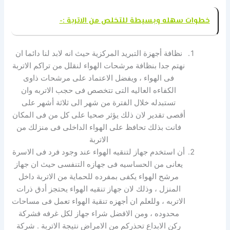
خطوات سهله وبسيطة للتخلص من الاتربة :-
نظافة أجهزة التبريد المركزية حيث انه لابد لنا دائما ان
نهتم جدا بنظافة مرشحات الهواء لنقلل من تراكم الاتربة
فى الهواء ، ويفضل الاعتماد على مرشحات ذاوى
الكفاءه العاليه التى تتخصص فى حجب الاتربه وان
تستبدله خلال الفترة من شهر الى ثلاثة أشهر على
أقصى تقدير لان ذلك يؤثر صحيا على كل من فى المكان
فانت بذلك تحافظ على الهواء الداخلى فى منزلك من
الاتربة
أن استخدم جهاز لتنقيه الهواء عند وجود فرد فى الاسرة
يعانى من الحساسيه فى جهازه التنفسى حيث ان جهاز
مرشح الهواء يكفى بمفرده للحماية من الاتربة داخل
المنزل ، وذلك لان جهاز تنقيه الهواء يحتجز أدق ذرات
الاتربه ، وللعلم ان أجهزه تنقية الهواء تعمل فى مساحات
محدوده ، ومن الافضل شراء جهاز لكل غرفه فشركة
ركن الابداع تحذركم من الامراض نتيجة الاتربة . شركة