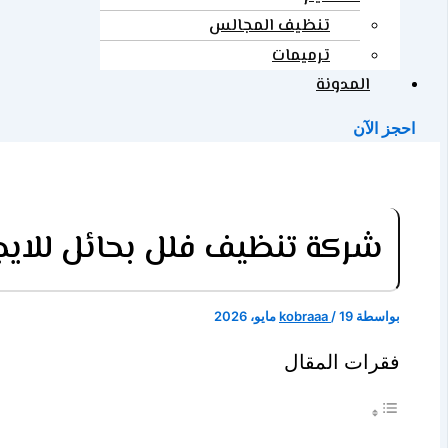
تنظيف المجالس
ترميمات
المدونة
احجز الآن
شركة تنظيف فلل بحائل للايجار 01558442954 بخصم حتى
بواسطة
19 مايو، 2026
/
kobraaa
فقرات المقال