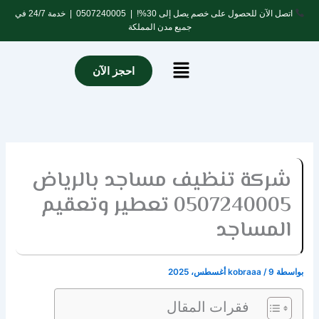
خطي
اتصل الآن للحصول على خصم يصل إلى 30%! |
0507240005
| خدمة 24/7 في
لى
جميع مدن المملكة
لمحتوى
Menu
احجز الآن
شركة تنظيف مساجد بالرياض
0507240005 تعطير وتعقيم
المساجد
بواسطة
9 أغسطس، 2025
/
kobraaa
فقرات المقال