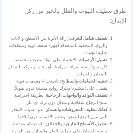
طرق تنظيف البيوت والفلل بالخبر من ركن
الإبداع:
تنظيف شامل للغرف
: إزالة الأتربة من الأسطح والأثاث
والزوايا المخفية باستخدام أجهزة شفط قوية ومنظفات
عالية الجودة.
غسيل الأرضيات
: الاعتماد على مواد تنظيف مخصصة
لكل نوع أرضية سواء سيراميك أو رخام أو باركيه لضمان
اللمعان والحماية.
تعقيم الحمامات والمطابخ
: باستخدام معقمات قوية
تقضي على البكتيريا وتترك روائح منعشة تدوم طويلاً.
تنظيف النوافذ والواجهات الزجاجية
: بطريقة احترافية
تمنح الزجاج شفافية ولمعان دون ترك أي آثار.
كذلك تنظيف المفروشات والستائر
: عبر تقنيات البخار
التي تزيل البقع الصعبة وتعقم الأقمشة دون إتلافها.
تنظيف الأسطح الخارجية والحدائق
: باستخدام معدات
خاصة للحفاظ على جمالية الفلل والمنازل من الخارج.