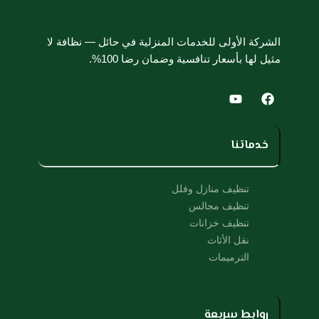
الشركة الأولى للخدمات المنزلية في حائل — نظافة لا
مثيل لها بأسعار تنافسية وضمان رضا 100%.
Y
F
o
a
u
c
t
e
u
b
خدماتنا
b
o
e
o
k
تنظيف منازل وفلل
تنظيف مجالس
تنظيف خزانات
نقل الأثاث
الترميمات
روابط سريعة