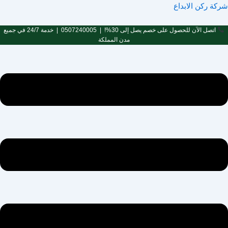
Men
خطي
شركة ركن الابداع
لى
لمحتوى
اتصل الآن للحصول على خصم يصل إلى 30%! |
0507240005
| خدمة 24/7 في جميع
مدن المملكة