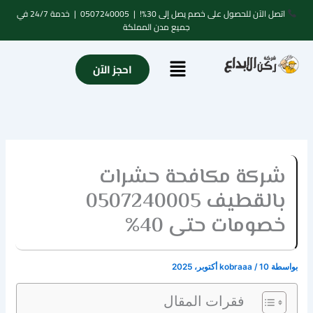
خطي
اتصل الآن للحصول على خصم يصل إلى 30%! |
0507240005
| خدمة 24/7 في
لى
جميع مدن المملكة
لمحتوى
Menu
احجز الآن
شركة مكافحة حشرات
بالقطيف 0507240005
خصومات حتى 40%
بواسطة
10 أكتوبر، 2025
/
kobraaa
فقرات المقال