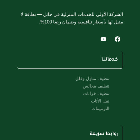
الشركة الأولى للخدمات المنزلية في حائل — نظافة لا
مثيل لها بأسعار تنافسية وضمان رضا 100%.
Y
F
o
a
u
c
t
e
u
b
خدماتنا
b
o
e
o
k
تنظيف منازل وفلل
تنظيف مجالس
تنظيف خزانات
نقل الأثاث
الترميمات
روابط سريعة