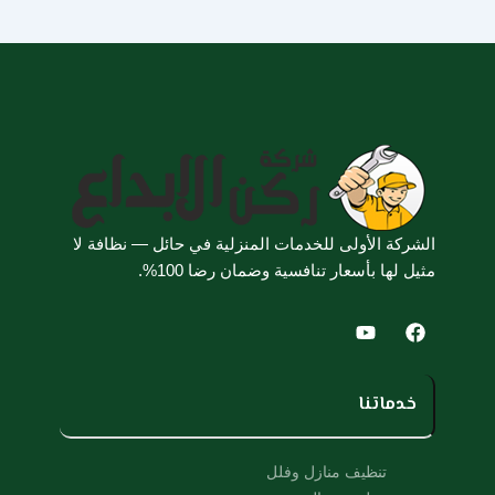
الشركة الأولى للخدمات المنزلية في حائل — نظافة لا
مثيل لها بأسعار تنافسية وضمان رضا 100%.
Y
F
o
a
u
c
t
e
u
b
خدماتنا
b
o
e
o
k
تنظيف منازل وفلل