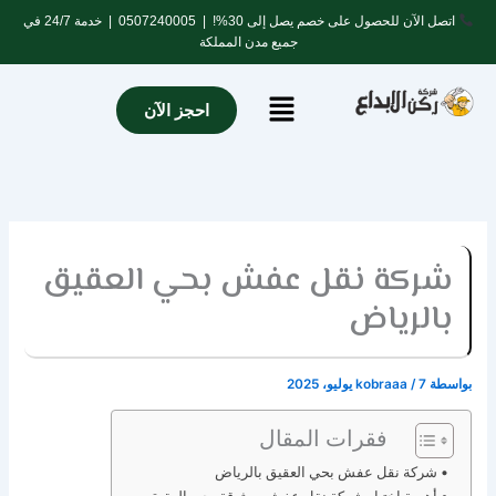
خطي
اتصل الآن للحصول على خصم يصل إلى 30%! |
0507240005
| خدمة 24/7 في
لى
جميع مدن المملكة
لمحتوى
Menu
احجز الآن
شركة نقل عفش بحي العقيق
بالرياض
بواسطة
7 يوليو، 2025
/
kobraaa
فقرات المقال
شركة نقل عفش بحي العقيق بالرياض