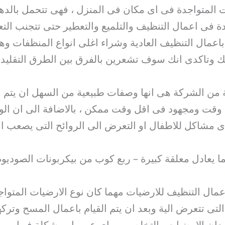
المتواجدة فى اى مكان فى المنزل ، فهى تتحمل بالدهو
ة فى اعمال التنظيف والتلميع والتعطير حتى تتجنب الت
باعمال التنظيف العادية وشراء اغلى انواع المنظفات وهذ
ك وتاكدى انك سوف تشعرين بالفرق بين الطرق التقليدية
مة من الشركة هى انها وصفات طبيعية من السهل ان يتم ال
ل وقت ومجهود فى اقل وقت ممكن ، بالاضافة الى ان ا
ى مشاكل للاطفال او التعرض الى الروائح التى يصعب است
اعمال التنظيف للارضيات مهما كان نوع الارضيات المتو
 التى تتعرض الية وبعد ان يتم القيام باعمال المسح وت
معان الارضيات والتخلص من اى عيب او مشكلة فيها .