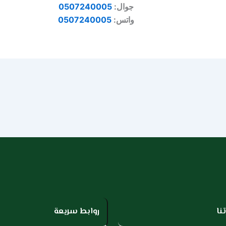
جوال:
0507240005
واتس:
0507240005
نا
روابط سريعة