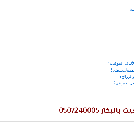
ية
لألياف الموكيت؟
غسيل بالبخار؟
الروائح؟
كل احترافي؟
خار 0507240005