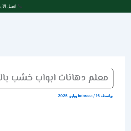
خطي
اتصل الآن 
لى
لمحتوى
معلم دهانات ابواب خشب بالدمام 01558442954 
بواسطة
16 يوليو، 2025
/
kobraaa