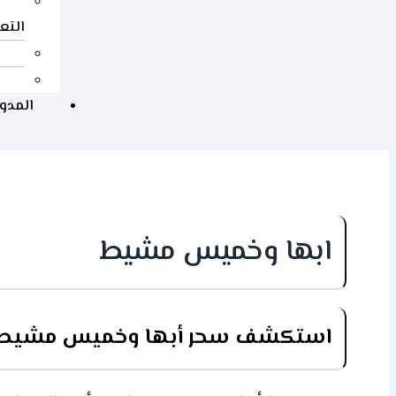
التع
المدو
ابها وخميس مشيط
استكشف سحر أبها وخميس مشيط: دلي