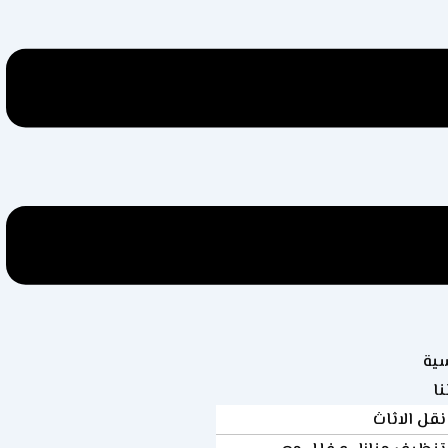
سية
ا
نقل الاثاث