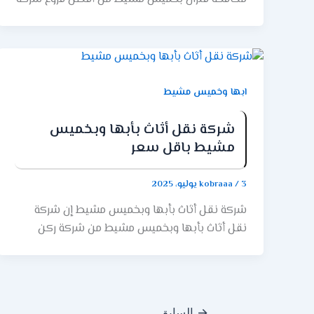
ركن الابداع. حيث تتمتع شركة ركن الابداع بخبرة في
مكافحة الفئران لسنوات عديدة، وهذا ما يمنحها
نجاحًا كبيرًا في عالم مكافحة الحشرات. حيث يقوم
المهنيون داخل شركتنا بالتعرف على أماكن وجود
الفئران في المنزل وأماكن اختبائها. كما تعيش
ابها وخميس مشيط
الفئران بشكل عام في أماكن مظلمة، لذلك لديها
مواد تضعها في تلك الأماكن لتسهيل اصطياد
شركة نقل أثاث بأبها وبخميس
الفريسة. هل تعانين من مشكلة الفئران المزعجة
مشيط باقل سعر
والمخيفة في منزلك مسببة للمرض. هل لديك الكثير
من الفئران تظهر في منزلك وتريد التخلص منها في
3 يوليو، 2025
/
kobraaa
أسرع وقت ممكن؟ شركتنا ستساعدك على التخلص
شركة نقل أثاث بأبها وبخميس مشيط إن شركة
من الفئران بشكل مختلف ورائع طرق. من خلال
نقل أثاث بأبها وبخميس مشيط من شركة ركن
شركة ركن الابداع المتخصصة ستجد التخلص الدائم
الإبداع هي شركة متخصصة في نقل الأثاث في أبها
من الفئران بأفضل الخدمات. خدمات مكافحة الحشرات
وخميس مشيط. حيث تقدم الشركة خدمات نقل أثاث
بخميس مشيط تقدم شركة ركن الإبداع بخميس
عالية الجودة واحترافية، مع التركيز على راحة العملاء
مشيط خدمات مكافحة الفئران بطريقة فعالة
وسلامة الأثاث أثناء عملية النقل. مميزات شركة ركن
ومتخصصة. حيث يعد التحكم في الفئران أمرًا حيويًا
→
السابق