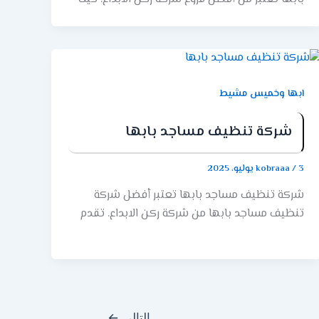
تقدم شركة ركن الإبداع خدمات الصرف الصحي في
مدينة أبها. كما تعتبر من أفضل الشركات في هذا
المجال. كما توظف الشركة فريق عمل من الفنيين
المتخصصين. إنهم خبراء في تطهير المجاري وإزالة
العوائق بأمان وفعالية. حيث يستخدم فريق الشركة
ابها وخميس مشيط
أحدث التقنيات والأدوات المتخصصة لتنظيف المجاري
بسرعة وفعالية. كما يهتم ركن الإبداع بالاهتمام
شركة تنظيف مساجد بابها
بالبيئة وصحة العميل بأمان. لذلك، استخدم منتجات
آمنة وغير ضارة أثناء عملية معالجة مياه الصرف
3 يوليو، 2025
/
kobraaa
الصحي. لطلب خدمة الصرف الصحي من شركة ركن
شركة تنظيف مساجد بابها تعتبر أفضل شركة
الإبداع في أبها، يمكنك الاتصال بهم عبر الهاتف أو
تنظيف مساجد بابها من شركة ركن الابداع. تقدم
البريد الإلكتروني الظاهر على موقعهم الرسمي
شركة ركن الإبداع خدمات تنظيف المساجد في أبها
على الإنترنت. يمكن لفريق العمل تقديم تقييم
بإتقان واحترافية عالية. ركن الإبداع من الشركات
مجاني للمشكلة وتقديم عرض أسعار مناسب قبل
المتخصصة في تنظيف المساجد وتلبية احتياجاتهم
بدء العملية. خدمة تسليك المجاري في أبها تقدم
الخاصة. خدمات شركة ركن الابداع لتنظيف المساجد
شركة ركن الإبداع خدمات تمديدات الصرف الصحي
فيما يلي بعض الخدمات التي تقدمها شركة
في مدينة أبها بجودة واحترافية عالية. حيث تتميز
التالي
←