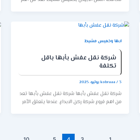
فروع ركن الابداع. تعتبر مشاكل النمل الأبيض من
المشاكل الشائعة التي يواجهها العديد من العملاء
في خميس مشيط. حيث أن تواجد النمل الأبيض في
البيوت والمباني يمكن أن يتسبب في أضرارً كارثية.
كما انه يعمل على تهديد سلامة الهيكل العام
ابها وخميس مشيط
للبيت او المبنى. لذلك، يتجهه العديد من السكان
الي اقرب شركة متخصصة في مكافحة النمل الابيض
شركة نقل عفش بأبها باقل
للقضاء على هذه الافات ومنع ظهورها في المكان
تكلفة
مرة اخرى. أهمية شركة ركن الابداع لمكافحة النمل
الابيض حيث تعتبر شركة ركن الابداع في خميس
3 يوليو، 2025
/
kobraaa
مشيط هي احد الشركات الرائدة في مجال المكافحة.
شركة نقل عفش بأبها شركة نقل عفش بأبها تعد
ذلك لتميزنا بفريق خبير وكفاءه ومتخصص ايضاً في
من اهم فروع شركة ركن الابداع. عندما يتعلق الأمر
مكافحة الآفات بكل انواعها من نمل الابيض
بنقل العفش في أبها، فإن شركة ركن الابداع توفر
وصراصير وكل انواع الحشرات الضارة. فشركة ركن
خدمات محترفة وموثوقة. تتمتع شركة نقل عفش
الابداع تهدف إلى توفير حلول فعالة وموثوقة
بأبها بخبرة واسعة في مجال نقل العفش، وتهتم
لمشكلة النمل الأبيض، مع التركيز على الجودة ورضا
بتلبية احتياجات العملاء وتوفير تجربة نقل سلسة
العملاء. كما يعمل فريق الخبراء في شركة ركن
10
…
5
4
3
…
1