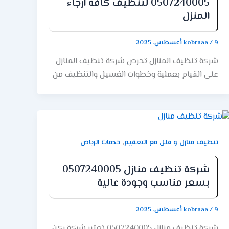
0507240005 لتنظيف كافة ارجاء
المنزل
9 أغسطس، 2025
/
kobraaa
شركة تنظيف المنازل تحرص شركة تنظيف المنازل
على القيام بعملية وخطوات الغسيل والتنظيف من
الخدمات الشاقة. فمن أجل إتمام خطوات التنظيف
المطلوبة عليك أن تقوم بالتواصل مع عملائنا
المميزون المسئولين عن كل خطوة له علاقة
بالتنظيف والتلميع والتعطير. بالإضافة إلى وضع
الخطة التي تساعد في التنظيف على أيدي
,
تنظيف منازل و فلل مع التعقيم
خدمات الرياض
المشرفين المتخصصين مهما كانت المنازل
المتواجدة لديكم سواء كانت منازل جديدة أو منازل
شركة تنظيف منازل 0507240005
مستعملة أو منازل صغيرة أو كبيرة. فنحن على أتم
بسعر مناسب وجودة عالية
استعداد التحقق من النتيجة المطلوبة في أقل سعر
للخدمة بالأسواق. كذلك فإن التنظيف من الأشياء
9 أغسطس، 2025
/
kobraaa
الهامة لصحة الإنسان ومن أكثر الأشياء التي تشغل
شركة تنظيف منازل 0507240005 تعتبر شركة ركن