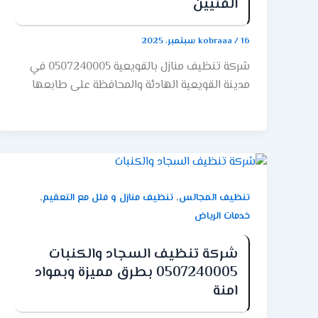
الفنيين
16 سبتمبر، 2025
/
kobraaa
شركة تنظيف منازل بالقويعية 0507240005 في
مدينة القويعية الهادئة والمحافظة على طابعها
الأصيل، يمثل المنزل مركز الحياة الأسرية وملاذ الراحة
والاستقرار. حيث أن الحفاظ على نظافة هذا المسكن
وترتيبه يعتبر من الأولويات التي تساهم في توفير
بيئة صحية ومريحة لجميع أفراد الأسرة. لكن مع
انشغالات الحياة اليومية وتعدد المسؤوليات، قد
تصبح مهمة التنظيف الشامل للمنزل تحديًا يتطلب
,
,
تنظيف المجالس
تنظيف منازل و فلل مع التعقيم
وقتًا وجهدًا كبيرين. هنا تبرز أهمية الاستعانة
خدمات الرياض
بخدمات شركة تنظيف منازل بالقويعية متخصصة
وموثوقة. كذلك قادرة على تقديم حلول تنظيف
شركة تنظيف السجاد والكنبات
فعالة وشاملة تعيد للمنزل بريقه وتضمن بيئة
0507240005 بطرق مميزة وبمواد
معيشية مثالية. الخدمات المتاحة عند الاستعانة
امنة
بشركة تنظيف منازل بالقويعية عند التعاقد مع