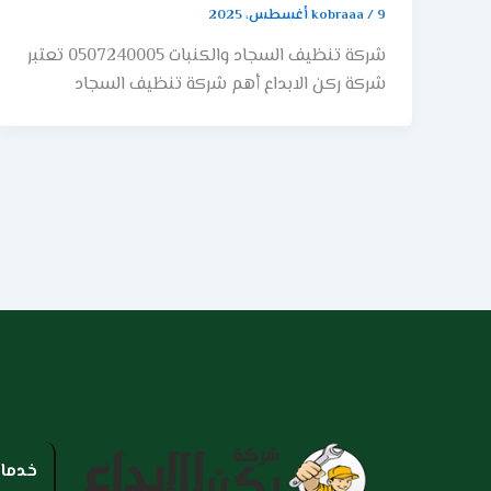
شركة تنظيف منازل ذات سمعة طيبة وخبرة في
9 أغسطس، 2025
/
kobraaa
القويعية. يمكنك توقع مجموعة واسعة من الخدمات
شركة تنظيف السجاد والكنبات 0507240005 تعتبر
التي تهدف إلى تحقيق نظافة شاملة ومتكاملة
شركة ركن الابداع أهم شركة تنظيف السجاد
لجميع أرجاء مسكنك: تنظيف شامل وعميق لجميع
والكنبات في الرياض. حيث نجد انه نظرا للتكنولوجيا
الغرف والصالات، بما في ذلك الأرضيات والجدران
الحديثة المتطورة والقيام بالدخول العديد من
والأسقف (إزالة خيوط العنكبوت) والنوافذ من الداخل
التطورات في مجال المفروشات. فهناك العديد من
والأبواب وإطاراتها. كذلك تنظيف وتعقيم شامل
أشكال السجاد والعديد من الأنواع والأحجام
للمطابخ والحمامات، مع التركيز الخاص على إزالة
المختلفة التي تحتاجها في المكان. يلجأ العديد من
الدهون المتراكمة والرواسب الكلسية وتطهير
عملائنا للتنازل عن العديد من اختياراتهم للتفكير
الأحواض والمراحيض وتلميع التركيبات الصحية
في طرق التنظيف والتعرض لعدد من مشاكل في
والصنابير. تنظيف وتلميع جميع أنواع الأثاث
النظافة. كما أن هناك العديد من أنواع الكنب
والأسطح الخشبية والزجاجية والمعدنية الموجودة
المختلفة من كنب المصنوع من الجلود – الكنب
في المنزل. ذلك بجانب تنظيف السلالم والممرات
المصنوع من الأقمشة والقطيفة وغيرها من العديد
والمداخل بشكل دقيق. إزالة الغبار والأتربة من كافة
من الأنواع، فنحن الآن نقدم أجمل خدمات الغسيل
الأماكن، بما في ذلك الأماكن المرتفعة والتي
والتنظيف البخارية المميزة التي تساعد في الحصول
يصعب الوصول إليها عادةً مثل أعلى الخزائن
على النتيجة المطلوبة. لا داعى للقلق ولا داعي
والمكيفات. قد تشمل الخدمات الإضافية، بناءً على
خدمات
للتفكير ولا داعى للبحث عن كيفية القيام بعملية