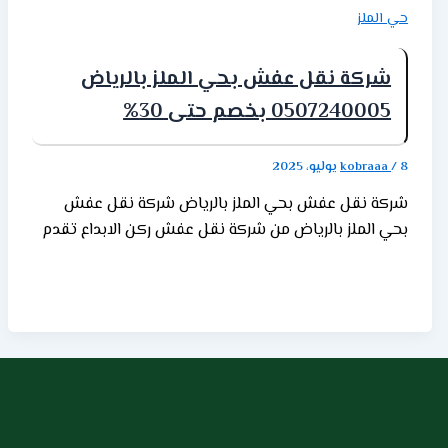
حي الملز
شركة نقل عفش بحي الملز بالرياض
0507240005 بخصم حتى 30%
8 يوليو، 2025
/
kobraaa
شركة نقل عفش بحي الملز بالرياض شركة نقل عفش
بحي الملز بالرياض من شركة نقل عفش ركن الابداع تقدم
خدمات نقل العفش المحترفة في حي الملز بالرياض. حيث
تجد أنا نفهم أهمية عملية نقل العفش ونسعى جاهدين
لتوفير تجربة سلسة ومريحة لعملائنا. كذلك فإن خدمة
التغليف الآمن والاحترافية التي تقدمها ركن الابداع تجعلها
الخيار الأمثل للعملاء. تواصل معنا اليوم للحصول على عرض
سعر مجاني ومعرفة المزيد حول خدماتنا. الخدمات التي
تقدمها الشركة لنقل العفش بحي الملز إليك بعض
الخدمات التي نقدمها: 1. فك وتغليف العفش: حيث يقوم