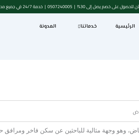
ن للحصول على خصم يصل إلى 30%! |
0507240005
| خدمة 24/7 في جميع مدن المملكة
الرئيسية
خدماتنا
المدونة
اض
ياض، وهو وجهة مثالية للباحثين عن سكن فاخر ومرافق حد