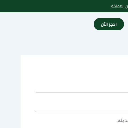
احجز الآن
يثة.