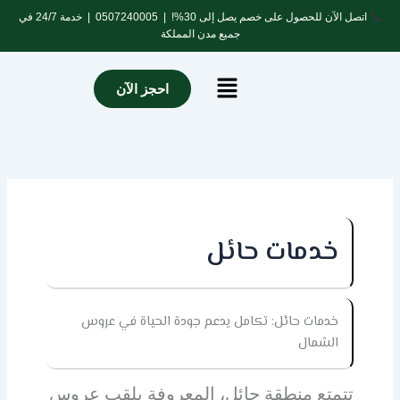
خطي
اتصل الآن للحصول على خصم يصل إلى 30%! |
0507240005
| خدمة 24/7 في
لى
جميع مدن المملكة
لمحتوى
Menu
احجز الآن
خدمات حائل
خدمات حائل: تكامل يدعم جودة الحياة في عروس
الشمال
تتمتع منطقة حائل، المعروفة بلقب عروس