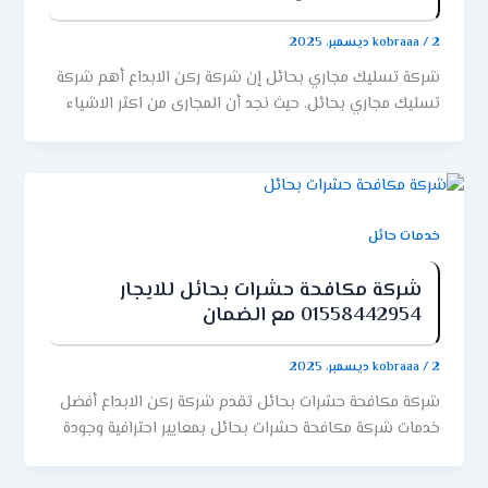
2 ديسمبر، 2025
/
kobraaa
شركة تسليك مجاري بحائل إن شركة ركن الابداع أهم شركة
تسليك مجاري بحائل. حيث نجد أن المجارى من اكثر الاشياء
التى تحتاج الى اعمال التسليك والتخلص من الاوساخ
والأشياء المتواجدة فى البيارات من الداخل. كذلك تسعى إلى
القضاء على العوالق والرواسب والاتساخات واى شىء
متواجدة فى المجاري. فاذا كنت فى اى مكان فى حائل او
المناطق المجاورة من حائل فكل ما عليك هو الاستعانة
خدمات حائل
والتواصل بأرقام شركة تسليك مجارى بحائل. والتى تساعد
فى تحقيق التخلص التام من العيوب التى تظهر بعد اعمال
شركة مكافحة حشرات بحائل للايجار
01558442954 مع الضمان
التسليك. شركة ركن الابداع من افضل واقوى الشركات التى
تعمل فى مجال التسليك للمجارى سواء المجاري العمومية او
مجارى المطابخ والحمامات أو التى تعانى من خطوات
2 ديسمبر، 2025
/
kobraaa
التسليك بالطرق التقليدية. كل ذلك يتم فى مقابل اقل
شركة مكافحة حشرات بحائل تقدم شركة ركن الابداع أفضل
الاسعار المتواجدة فى الاسواق فقط وحصريا من شركة ركن
خدمات شركة مكافحة حشرات بحائل بمعايير احترافية وجودة
الابداع. افضل شركة تسليك مجارى بحائل هناك عدد من
عالية تلبي احتياجات المنازل والمنشآت التجارية. حيث نعتمد
الشركات التى تقوم باعمال التسليك على أنها جزء من
على أحدث تقنيات الرش والمكافحة الآمنة للقضاء على