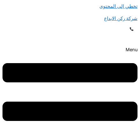
تخطي إلى المحتوى
شركة ركن الابداع
اتصل الآن للحصول على خصم يصل إلى 30%! |
0507240005
| خدمة 24/7 في
جميع مدن المملكة
Menu