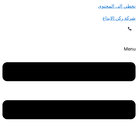
تخطي إلى المحتوى
شركة ركن الابداع
اتصل الآن للحصول على خصم يصل إلى 30%! |
0507240005
| خدمة 24/7 في
جميع مدن المملكة
Menu