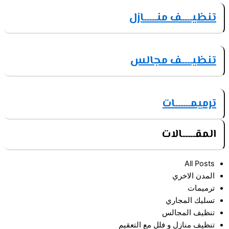
تنظيــــف منـــــازل
تنظيــــف مجالس
ترميمــــــات
المقـــــالات
All Posts
المدن الاخري
ترميمات
تسليك المجاري
تنظيف المجالس
تنظيف منازل و فلل مع التعقيم