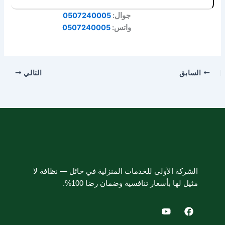
جوال:
0507240005
واتس:
0507240005
السابق
التالي
الشركة الأولى للخدمات المنزلية في حائل — نظافة لا
مثيل لها بأسعار تنافسية وضمان رضا 100%.
Y
F
o
a
u
c