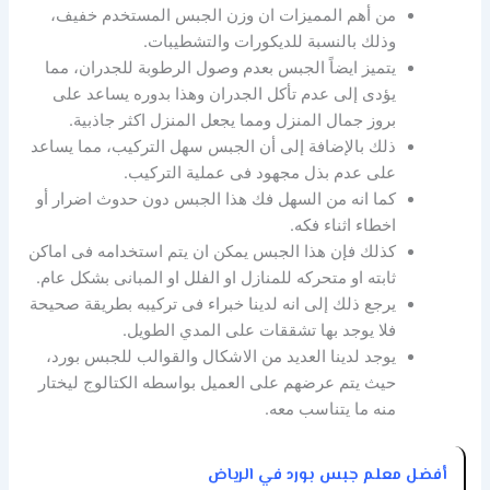
من أهم المميزات ان وزن الجبس المستخدم خفيف،
وذلك بالنسبة للديكورات والتشطيبات.
يتميز ايضاً الجبس بعدم وصول الرطوبة للجدران، مما
يؤدى إلى عدم تأكل الجدران وهذا بدوره يساعد على
بروز جمال المنزل ومما يجعل المنزل اكثر جاذبية.
ذلك بالإضافة إلى أن الجبس سهل التركيب، مما يساعد
على عدم بذل مجهود فى عملية التركيب.
كما انه من السهل فك هذا الجبس دون حدوث اضرار أو
اخطاء اثناء فكه.
كذلك فإن هذا الجبس يمكن ان يتم استخدامه فى اماكن
ثابته او متحركه للمنازل او الفلل او المبانى بشكل عام.
يرجع ذلك إلى انه لدينا خبراء فى تركيبه بطريقة صحيحة
فلا يوجد بها تشققات على المدي الطويل.
يوجد لدينا العديد من الاشكال والقوالب للجبس بورد،
حيث يتم عرضهم على العميل بواسطه الكتالوج ليختار
منه ما يتناسب معه.
أفضل معلم جبس بورد في الرياض