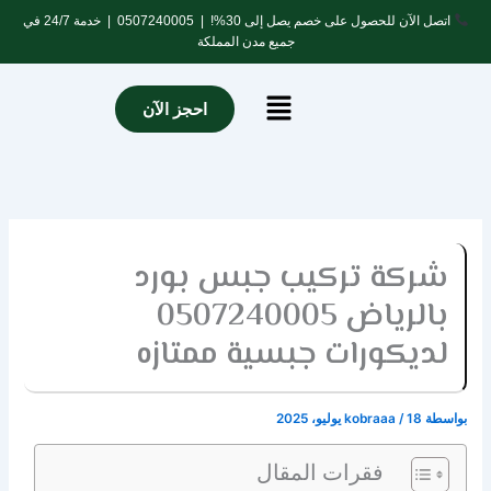
خطي
اتصل الآن للحصول على خصم يصل إلى 30%! |
0507240005
| خدمة 24/7 في
لى
جميع مدن المملكة
لمحتوى
Menu
احجز الآن
شركة تركيب جبس بورد
بالرياض 0507240005
لديكورات جبسية ممتازه
بواسطة
18 يوليو، 2025
/
kobraaa
فقرات المقال