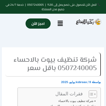
خطي
اتصل الآن للحصول على خصم يصل إلى 30%! |
0507240005
| خدمة 24/7 في
لى
جميع مدن المملكة
لمحتوى
Menu
احجز الآن
شركة تنظيف بيوت بالاحساء
0507240005 باقل سعر
بواسطة
9 يوليو، 2025
/
kobraaa
فقرات المقال
شركة تنظيف بيوت بالاحساء