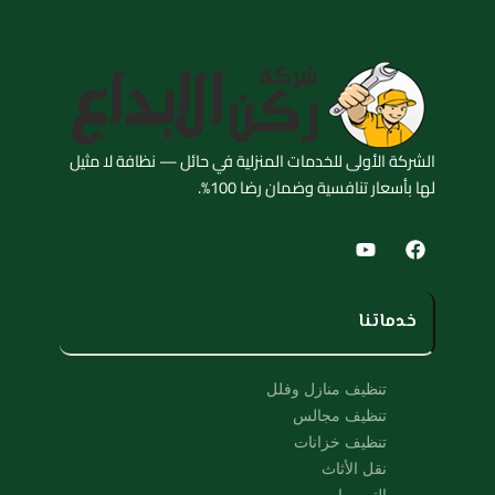
الشركة الأولى للخدمات المنزلية في حائل — نظافة لا مثيل
لها بأسعار تنافسية وضمان رضا 100%.
Y
F
o
a
u
c
t
e
u
b
خدماتنا
b
o
e
o
k
تنظيف منازل وفلل
تنظيف مجالس
تنظيف خزانات
نقل الأثاث
الترميمات