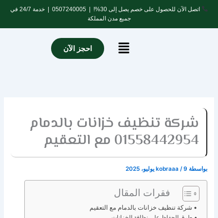
خطي
اتصل الآن للحصول على خصم يصل إلى 30%! |
0507240005
| خدمة 24/7 في
لى
جميع مدن المملكة
لمحتوى
Menu
احجز الآن
شركة تنظيف خزانات بالدمام
01558442954 مع التعقيم
بواسطة
9 يوليو، 2025
/
kobraaa
فقرات المقال
شركة تنظيف خزانات بالدمام مع التعقيم
طرق الحفاظ على نظافة الخزانات