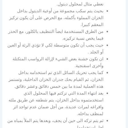
نعطي مثال لمحلول ديتول.
بحيث يتم سكب مجموعة من أوعية الديتول بداخل
الخزان المملوء بأكمله، مع الحرص على أن يكون تركيز
المعقم كبيرا.
من الطرق المستخدمة ايضاً التنظيف بالكلور، مع الحذر
فيما يخص نسبة تركيزه.
حيث يجب أن تكون متوسطة لكي لا تؤذي الرئة أو العين
أو الجلد .
ان تكون خشنة بعض الشيء لإزالة الرواسب المتكتلة
وأخرى اسفنجية.
كما يجب تحريك السائل الذي تم استخدامه بداخل
الخزان، ثم القيام بحك جدران الخزان الداخلية، وتستمر
هذه العملية لمدة ما بين خمس دقائق وعشر دقائق.
بعد انتهاء المدة التي تركتم فيها المحلول الذي
استخدمتموه بداخل الخزان، يتم شطفه عن طريق ملئه
وافراغه لمرات عديدة، من أجل ضمان عدم تواجد اثر
لمنظف بداخله.
ثم يتم تركه الى حين أن يجف، وبعدها يتم الملأ بمياه من
اجل استخدامها.