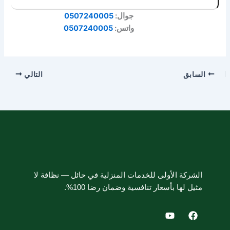
جوال:
0507240005
واتس:
0507240005
السابق
التالي
الشركة الأولى للخدمات المنزلية في حائل — نظافة لا
مثيل لها بأسعار تنافسية وضمان رضا 100%.
Y
F
o
a
u
c