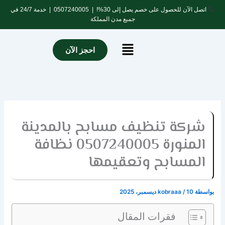
خطي
اتصل الآن للحصول على خصم يصل إلى 30%! |
0507240005
| خدمة 24/7 في
لى
جميع مدن المملكة
لمحتوى
Menu
احجز الآن
شركة تنظيف مسابح بالمدينة
المنورة 0507240005 نظافة
المسابح وتعقيمها
بواسطة
10 ديسمبر، 2025
/
kobraaa
فقرات المقال