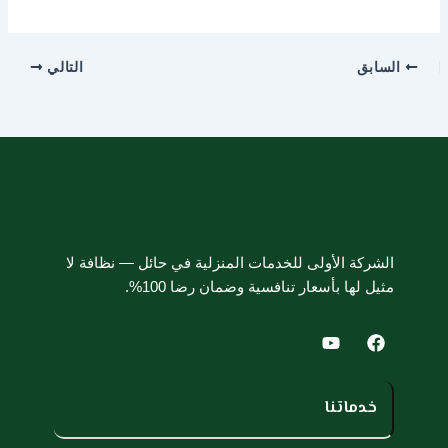
السابق
التالي
الشركة الأولى للخدمات المنزلية في حائل — نظافة لا
مثيل لها بأسعار تنافسية وضمان رضا 100%.
Y
F
o
a
u
c
t
e
u
b
خدماتنا
b
o
e
o