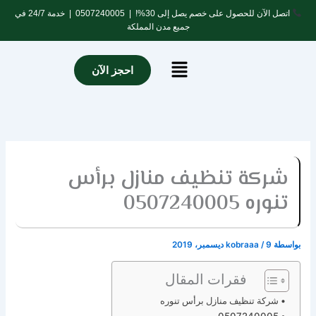
خطي
اتصل الآن للحصول على خصم يصل إلى 30%! |
0507240005
| خدمة 24/7 في
لى
جميع مدن المملكة
لمحتوى
Menu
احجز الآن
شركة تنظيف منازل برأس
تنوره 0507240005
بواسطة
9 ديسمبر، 2019
/
kobraaa
فقرات المقال
شركة تنظيف منازل برأس تنوره