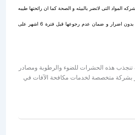
ركه المواد التى لاتضر بالبيئه و الصحة كما ان رائحتها طيبه
كما انها متميزة فى مجال رش المبيدات ومكافحه الحشرا لانها قادره على اباده جميع الحشرات الزاحفه و الطائره و بدون اضرار و ضمان عدم رجوعها قبل فترة 6 اشهر على
تنجذب هذه الحشرات للضوء والرطوبة ومصادر
فور بشركة متخصصة لخدمات مكافحة الآفات في