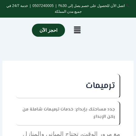
خطي
اتصل الآن للحصول على خصم يصل إلى 30%! |
0507240005
| خدمة 24/7 في
لى
جميع مدن المملكة
لمحتوى
Menu
احجز الآن
ترميمات
جدد مساحتك بإبداع: خدمات ترميمات شاملة من
ركن الإبداع
مع مرور الوقت، تحتاج المباني والمنازل