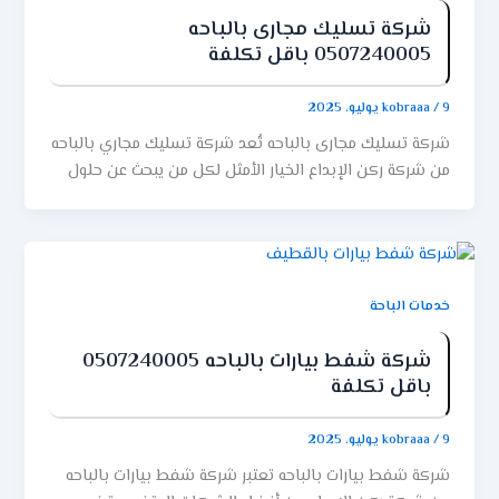
شركة تسليك مجارى بالباحه
0507240005 باقل تكلفة
9 يوليو، 2025
/
kobraaa
شركة تسليك مجارى بالباحه تُعد شركة تسليك مجاري بالباحه
من شركة ركن الإبداع الخيار الأمثل لكل من يبحث عن حلول
فعالة وسريعة لمشاكل انسداد المجاري والصرف الصحي.
بفضل خبرتها الطويلة وفريقها المتخصص، استطاعت الشركة
أن تثبت مكانتها كإحدى أفضل شركات تسليك المجاري
بالباحة. حيث تقدم خدمات متكاملة تشمل الكشف عن
الأعطال بأحدث الأجهزة، ومعالجة الانسدادات بجودة عالية
خدمات الباحة
دون تكسير أو إتلاف. كما تعتمد على تقنيات حديثة تضمن
نظافة المكان وسرعة الإنجاز. إذا كنت تبحث عن الراحة والأمان
شركة شفط بيارات بالباحه 0507240005
باقل تكلفة
في خدمات تسليك المجاري، فإن ركن الإبداع هي وجهتك
الأولى لتحقيق أفضل النتائج. أفضل شركة تسليك مجارى
بالباحه ان أفضل شركة تسليك مجاري بالباحه من شركة ركن
9 يوليو، 2025
/
kobraaa
الإبداع تعد الخيار الأمثل لكل من يبحث عن خدمات متميزة في
شركة شفط بيارات بالباحه تعتبر شركة شفط بيارات بالباحه
حل مشكلات انسداد المجاري والصرف الصحي بسرعة وكفاءة