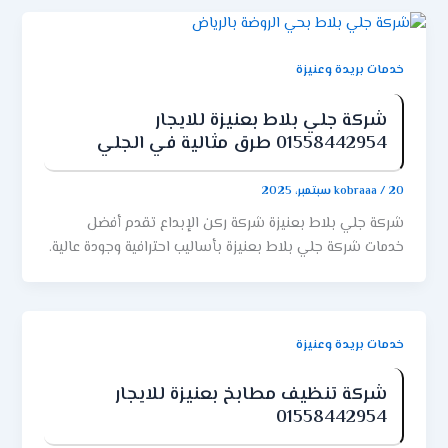
خدمات بريدة وعنيزة
شركة جلي بلاط بعنيزة للايجار
01558442954 طرق مثالية في الجلي
20 سبتمبر، 2025
/
kobraaa
شركة جلي بلاط بعنيزة شركة ركن الإبداع تقدم أفضل
خدمات شركة جلي بلاط بعنيزة بأساليب احترافية وجودة عالية.
إذا كنت تبحث عن تنظيف البلاط وإعادة لمعانه بشكل
احترافي، فإن فريقنا المدرب يستخدم أحدث المعدات والمواد
الآمنة لإزالة الأوساخ والبقع العميقة. نحن نهتم بتوفير نتائج
تدوم طويلاً مع الحفاظ على سلامة أرضيات منزلك أو مكتبك.
خدمات بريدة وعنيزة
خدماتنا تشمل جلي جميع أنواع البلاط، الرخام، والسيراميك،
مع التركيز على سرعة التنفيذ والدقة في التفاصيل. اختر شركة
شركة تنظيف مطابخ بعنيزة للايجار
01558442954
جلي بلاط بعنيزة من ركن الإبداع للحصول على أرضيات
نظيفة، لامعة، ومظهر فخم يعكس جودة المكان ويجعل